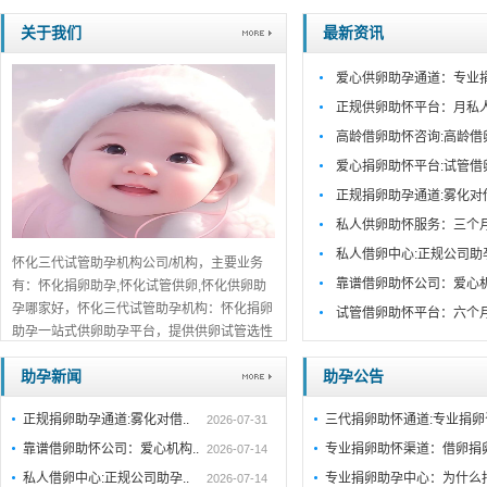
关于我们
最新资讯
爱心供卵助孕通道：专业
正规供卵助怀平台：月私
高龄借卵助怀咨询:高龄借
爱心捐卵助怀平台:试管借
正规捐卵助孕通道:雾化对
私人供卵助怀服务：三个
私人借卵中心:正规公司助
怀化三代试管助孕机构公司/机构，主要业务
靠谱借卵助怀公司：爱心
有：怀化捐卵助孕,怀化试管供卵,怀化供卵助
孕哪家好，怀化三代试管助孕机构：怀化捐卵
试管借卵助怀平台：六个
助孕一站式供卵助孕平台，提供供卵试管选性
别、包生男孩包成功服务，怀化口碑推荐，免
助孕新闻
助孕公告
费在线咨询！...
详细>>。。。
正规捐卵助孕通道:雾化对借..
三代捐卵助怀通道:专业捐
2026-07-31
靠谱借卵助怀公司：爱心机构..
专业捐卵助怀渠道：借卵捐
2026-07-14
私人借卵中心:正规公司助孕..
专业捐卵助孕中心：为什么
2026-07-14