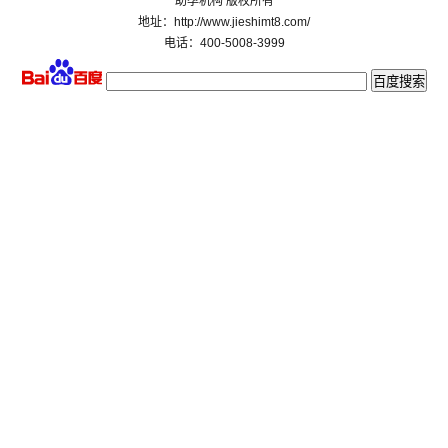
助孕机构 版权所有
地址：http://www.jieshimt8.com/
电话：400-5008-3999