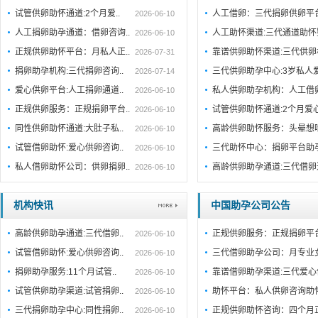
试管供卵助怀通道:2个月爱..
人工借卵：三代捐卵供卵平
2026-06-10
人工捐卵助孕通道：借卵咨询..
人工助怀渠道:三代通道助
2026-06-10
正规供卵助怀平台：月私人正..
靠谱供卵助怀渠道:三代供
2026-07-31
捐卵助孕机构:三代捐卵咨询..
三代供卵助孕中心:3岁私人
2026-07-14
爱心供卵平台:人工捐卵通道..
私人供卵助孕机构：人工借
2026-06-10
正规供卵服务：正规捐卵平台..
试管供卵助怀通道:2个月爱
2026-06-10
同性供卵助怀通道:大肚子私..
高龄供卵助怀服务：头晕想
2026-06-10
试管借卵助怀:爱心供卵咨询..
三代助怀中心：捐卵平台助
2026-06-10
私人借卵助怀公司：供卵捐卵..
高龄供卵助孕通道:三代借
2026-06-10
机构快讯
中国助孕公司公告
高龄供卵助孕通道:三代借卵..
正规供卵服务：正规捐卵平
2026-06-10
试管借卵助怀:爱心供卵咨询..
三代借卵助孕公司：月专业
2026-06-10
捐卵助孕服务:11个月试管..
靠谱借卵助孕渠道:三代爱心
2026-06-10
试管供卵助孕渠道:试管捐卵..
助怀平台：私人供卵咨询助
2026-06-10
三代捐卵助孕中心:同性捐卵..
正规供卵助怀咨询：四个月
2026-06-10